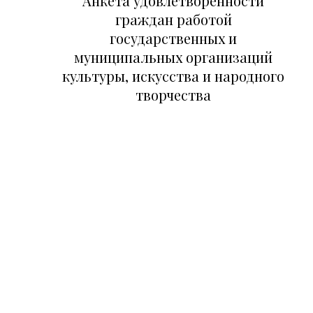
Анкета удовлетворенности
совмес
граждан работой
прове
государственных и
инфор
муниципальных организаций
просве
культуры, искусства и народного
мероп
творчества
«Чита
Вампил
посвя
85-
летию
Иркутс
област
было
предст
интер
актрис
Людми
Гуркин