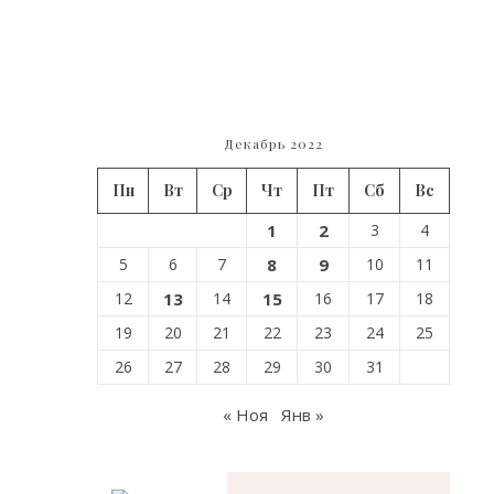
о
Вампи
и
показа
корот
фильм
Декабрь 2022
по
Пн
Вт
Ср
Чт
Пт
Сб
Вс
произ
А.
1
2
3
4
Вампи
5
6
7
8
9
10
11
«Счаст
После
12
13
14
15
16
17
18
оконча
19
20
21
22
23
24
25
мероп
26
27
28
29
30
31
школь
ознако
« Ноя
Янв »
с
книжн
выстав