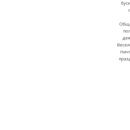
буси
Обща
по
дея
Весел
Ничт
праз