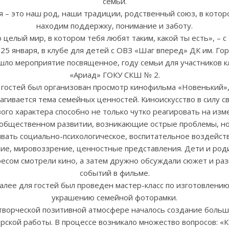
семьи.
я – это наш род, наши традиции, родственный союз, в котор
находим поддержку, понимание и заботу.
 целый мир, в котором тебя любят таким, какой ты есть», – с
 25 января, в клубе для детей с ОВЗ «Шаг вперед» ДК им. Го
шло мероприятие посвященное, году семьи для участников к
«Ариад» ГОКУ СКШ № 2.
 гостей был организован просмотр кинофильма «Новенький»,
агивается тема семейных ценностей. Киноискусство в силу с
ого характера способно не только чутко реагировать на из
 общественном развитии, возникающие острые проблемы, но
вать социально-психологическое, воспитательное воздейст
ие, мировоззрение, ценностные представления. Дети и род
есом смотрели кино, а затем дружно обсуждали сюжет и ра
событий в фильме.
алее для гостей был проведен мастер-класс по изготовлению
украшению семейной фоторамки.
творческой позитивной атмосфере началось создание боль
рской работы. В процессе возникало множество вопросов: «