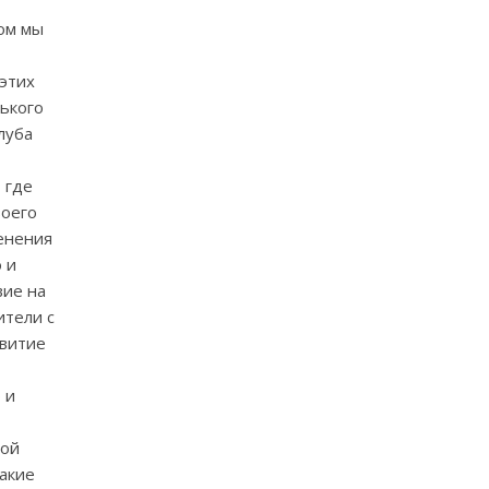
ом мы
 этих
рького
луба
 где
воего
менения
 и
вие на
ители с
звитие
 и
шой
Какие