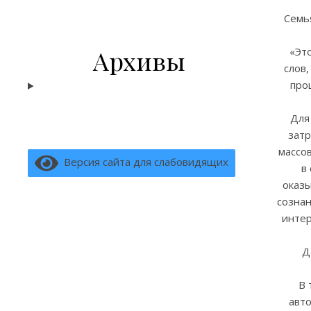
Семь
Архивы
«Это
слов,
про
Для
затр
массов
Версия сайта для слабовидящих
в
оказы
сознан
интер
Д
В 
авто