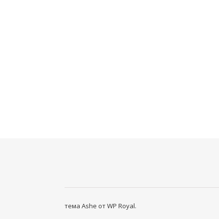
тема Ashe от
WP Royal
.