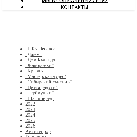
МЫ В СОЦИАЛЬНЫХ СЕТЯХ
КОНТАКТЫ
"Lifestaledance"
"Джем"
"Дом Культуры"
"Жаворонки"
"Крылья"
"Мастерская чудес"
"Сибирский сувенир"
"Цвета радуги"
"Черёмушки"
"Шаг вперед"
2022
2023
2024
2025
2026
Антитеррор
Брошюры