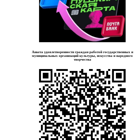
Анкета удовлетворенности граждан работой государственных и
муниципальных организаций культуры, искусства и народного
творчества