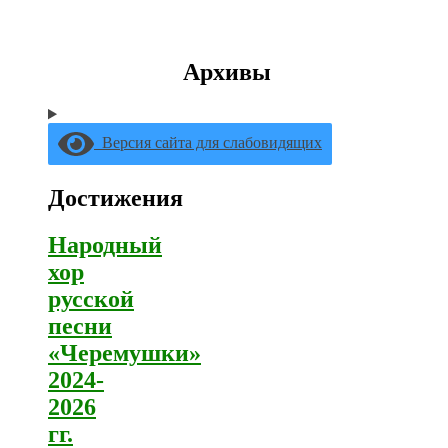
Архивы
Версия сайта для слабовидящих
Достижения
Народный
хор
русской
песни
«Черемушки»
2024-
2026
гг.