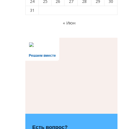
24
25
26
27
28
29
30
31
« Июн
Решаем вместе
Есть вопрос?