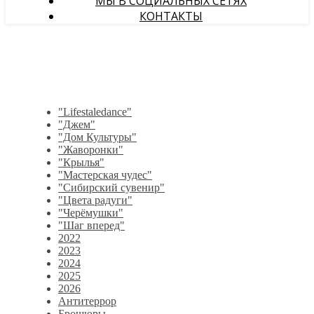
МЫ В СОЦИАЛЬНЫХ СЕТЯХ
КОНТАКТЫ
"Lifestaledance"
"Джем"
"Дом Культуры"
"Жаворонки"
"Крылья"
"Мастерская чудес"
"Сибирский сувенир"
"Цвета радуги"
"Черёмушки"
"Шаг вперед"
2022
2023
2024
2025
2026
Антитеррор
Брошюры