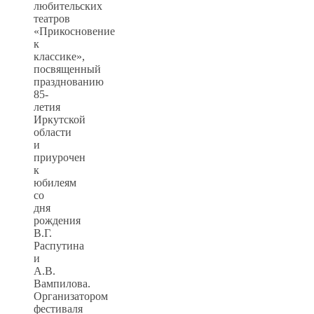
любительских
театров
«Прикосновение
к
классике»,
посвященный
празднованию
85-
летия
Иркутской
области
и
приурочен
к
юбилеям
со
дня
рождения
В.Г.
Распутина
и
А.В.
Вампилова.
Организатором
фестиваля