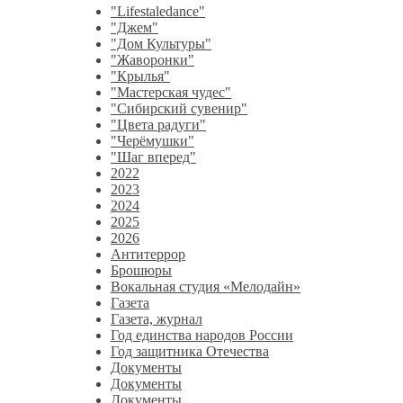
"Lifestaledance"
"Джем"
"Дом Культуры"
"Жаворонки"
"Крылья"
"Мастерская чудес"
"Сибирский сувенир"
"Цвета радуги"
"Черёмушки"
"Шаг вперед"
2022
2023
2024
2025
2026
Антитеррор
Брошюры
Вокальная студия «Мелодайн»
Газета
Газета, журнал
Год единства народов России
Год защитника Отечества
Документы
Документы
Документы