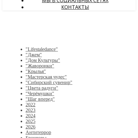
МЫ В СОЦИАЛЬНЫХ СЕТЯХ
КОНТАКТЫ
"Lifestaledance"
"Джем"
"Дом Культуры"
"Жаворонки"
"Крылья"
"Мастерская чудес"
"Сибирский сувенир"
"Цвета радуги"
"Черёмушки"
"Шаг вперед"
2022
2023
2024
2025
2026
Антитеррор
Брошюры