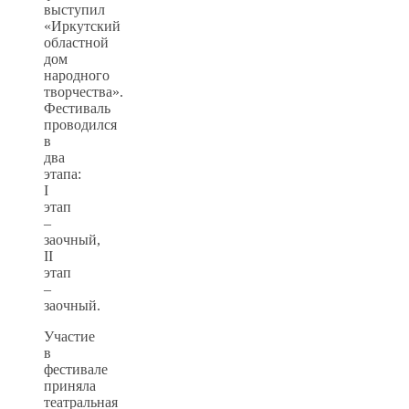
выступил
«Иркутский
областной
дом
народного
творчества».
Фестиваль
проводился
в
два
этапа:
I
этап
–
заочный,
II
этап
–
заочный.
Участие
в
фестивале
приняла
театральная