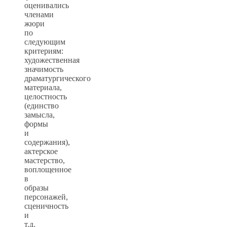
оценивались
членами
жюри
по
следующим
критериям:
художественная
значимость
драматургического
материала,
целостность
(единство
замысла,
формы
и
содержания),
актерское
мастерство,
воплощенное
в
образы
персонажей,
сценичность
и
т.д.