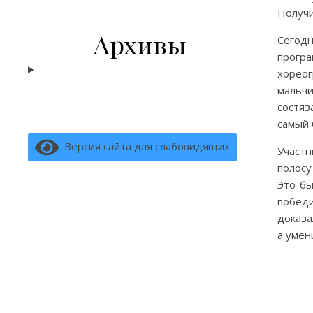
Получи
Архивы
Сегод
прогр
хореог
мальч
состяз
самый 
Версия сайта для слабовидящих
Участн
полосу
Это бы
побед
доказа
а умен