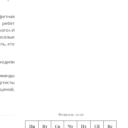
фетная
 ребят
кого».И
еселые
ть, кто
оходили
команды
ртисты
 ценой,
Февраль 2026
Пн
Вт
Ср
Чт
Пт
Сб
Вс