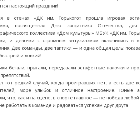
тся настоящий праздник!
ня в стенах «ДК им. Горького» прошла игровая эста
амма, посвященная Дню защитника Отечества, для
рафического коллектива «Дом культуры» МБУК «ДК им. Горь
ики, и девочки с огромным энтузиазмом включились в в
ания. Две команды, две тактики — и одна общая цель: показа
быстрый и ловкий!
ики бегали, прыгали, передавали эстафетные палочки и пр
 препятствий.
л тот редкий случай, когда проигравших нет, а есть две 
ителей, море улыбок и отличное настроение. Юные а
ли, что, как и на сцене, в спорте главное — не победа любой
ие работать в команде и радоваться успехам друг друга