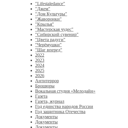
"Lifestaledance"
"Джем"
"Дом Культуры"
"Жаворонки"
"Крылья"
"Мастерская чудес"
"Сибирский сувенир"
"Цвета радуги"
"Черёмушки"
"Шаг вперед"
2022
2023
2024
2025
2026
Антитеррор
Брошюры
Вокальная студия «Мелодайн»
Газета
Газета, журнал
Год единства народов России
Год защитника Отечества
Документы
Документы
Документы