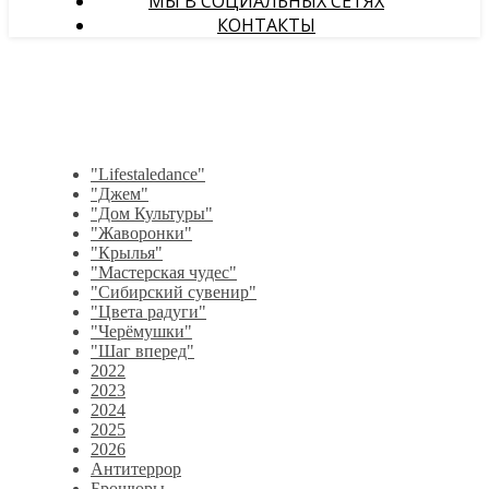
МЫ В СОЦИАЛЬНЫХ СЕТЯХ
КОНТАКТЫ
"Lifestaledance"
"Джем"
"Дом Культуры"
"Жаворонки"
"Крылья"
"Мастерская чудес"
"Сибирский сувенир"
"Цвета радуги"
"Черёмушки"
"Шаг вперед"
2022
2023
2024
2025
2026
Антитеррор
Брошюры