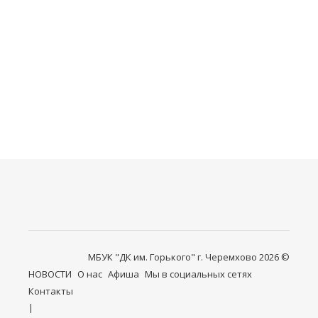
после
12
января
2026
года.
МБУК "ДК им. Горького" г. Черемхово 2026 ©
НОВОСТИ
О нас
Афиша
Мы в социальных сетях
Контакты