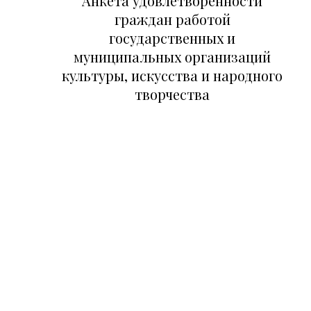
Анкета удовлетворенности
года
граждан работой
включ
необх
государственных и
подат
муниципальных организаций
заявле
культуры, искусства и народного
на
творчества
выпуск
цифро
Пушки
карты
в
ВТБ.
Это
нужно,
чтобы
с
1
января
2026