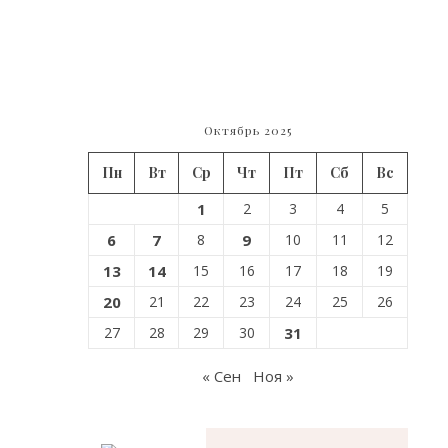
года
можно
было
продо
пользо
картой
Октябрь 2025
без
Пн
Вт
Ср
Чт
Пт
Сб
Вс
переры
1
2
3
4
5
✅Пода
заявле
6
7
8
9
10
11
12
можно
13
14
15
16
17
18
19
нескол
20
21
22
23
24
25
26
способ
27
28
29
30
31
—
Онлай
« Сен
Ноя »
в
прило
«Госус