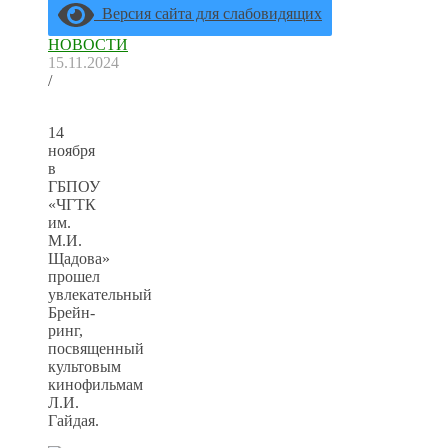
Версия сайта для слабовидящих
НОВОСТИ
15.11.2024
/
14
ноября
в
ГБПОУ
«ЧГТК
им.
М.И.
Щадова»
прошел
увлекательный
Брейн-
ринг,
посвященный
культовым
кинофильмам
Л.И.
Гайдая.