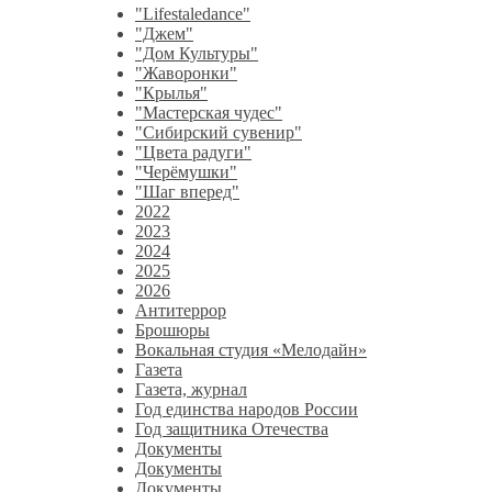
"Lifestaledance"
"Джем"
"Дом Культуры"
"Жаворонки"
"Крылья"
"Мастерская чудес"
"Сибирский сувенир"
"Цвета радуги"
"Черёмушки"
"Шаг вперед"
2022
2023
2024
2025
2026
Антитеррор
Брошюры
Вокальная студия «Мелодайн»
Газета
Газета, журнал
Год единства народов России
Год защитника Отечества
Документы
Документы
Документы