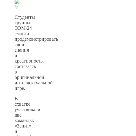
Студенты
группы
ЭЭМ-24
смогли
продемонстрировать
свои
знания
и
креативность,
состязаясь
в
оригинальной
интеллектуальной
игре.
В
схватке
участвовали
две
команды:
«Зенит»
и