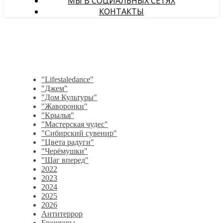
МЫ В СОЦИАЛЬНЫХ СЕТЯХ
КОНТАКТЫ
"Lifestaledance"
"Джем"
"Дом Культуры"
"Жаворонки"
"Крылья"
"Мастерская чудес"
"Сибирский сувенир"
"Цвета радуги"
"Черёмушки"
"Шаг вперед"
2022
2023
2024
2025
2026
Антитеррор
Брошюры