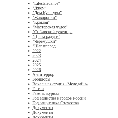
"Lifestaledance"
"Джем"
"Дом Культуры"
"Жаворонки"
"Крылья"
"Мастерская чудес"
"Сибирский сувенир"
"Цвета радуги"
"Черёмушки"
"Шаг вперед"
2022
2023
2024
2025
2026
Антитеррор
Брошюры
Вокальная студия «Мелодайн»
Газета
Газета, журнал
Год единства народов России
Год защитника Отечества
Документы
Документы
Документы