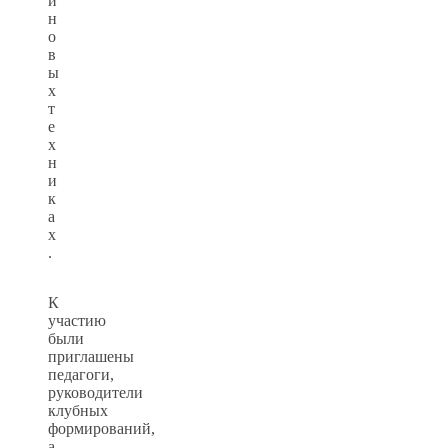
и
н
о
в
ы
х
т
е
х
н
и
к
а
х
.
К
участию
были
приглашены
педагоги,
руководители
клубных
формирований,
а