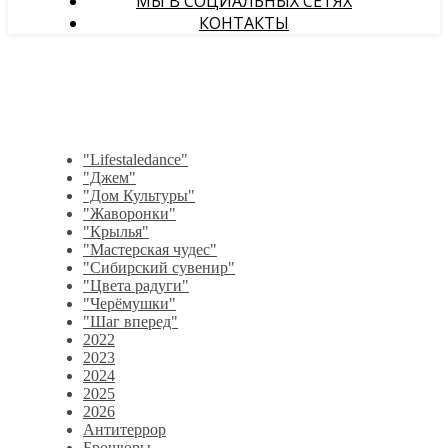
МЫ В СОЦИАЛЬНЫХ СЕТЯХ
КОНТАКТЫ
"Lifestaledance"
"Джем"
"Дом Культуры"
"Жаворонки"
"Крылья"
"Мастерская чудес"
"Сибирский сувенир"
"Цвета радуги"
"Черёмушки"
"Шаг вперед"
2022
2023
2024
2025
2026
Антитеррор
Брошюры