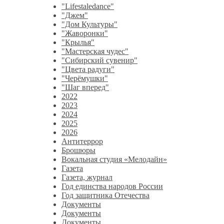
"Lifestaledance"
"Джем"
"Дом Культуры"
"Жаворонки"
"Крылья"
"Мастерская чудес"
"Сибирский сувенир"
"Цвета радуги"
"Черёмушки"
"Шаг вперед"
2022
2023
2024
2025
2026
Антитеррор
Брошюры
Вокальная студия «Мелодайн»
Газета
Газета, журнал
Год единства народов России
Год защитника Отечества
Документы
Документы
Документы