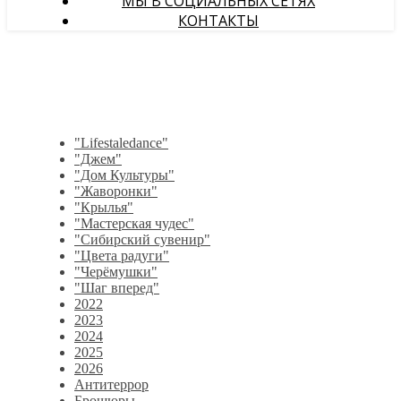
МЫ В СОЦИАЛЬНЫХ СЕТЯХ
КОНТАКТЫ
"Lifestaledance"
"Джем"
"Дом Культуры"
"Жаворонки"
"Крылья"
"Мастерская чудес"
"Сибирский сувенир"
"Цвета радуги"
"Черёмушки"
"Шаг вперед"
2022
2023
2024
2025
2026
Антитеррор
Брошюры