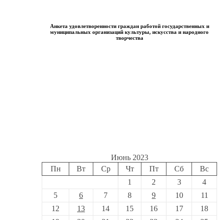
Анкета удовлетворенности граждан работой государственных и
муниципальных организаций культуры, искусства и народного
творчества
Июнь 2023
Пн
Вт
Ср
Чт
Пт
Сб
Вс
1
2
3
4
5
6
7
8
9
10
11
12
13
14
15
16
17
18