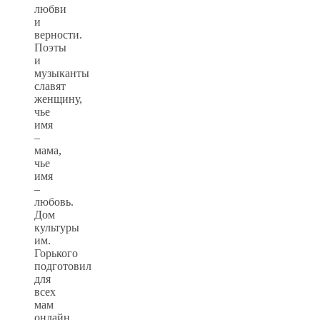
любви
и
верности.
Поэты
и
музыканты
славят
женщину,
чье
имя
–
мама,
чье
имя
–
любовь.
Дом
культуры
им.
Горького
подготовил
для
всех
мам
онлайн