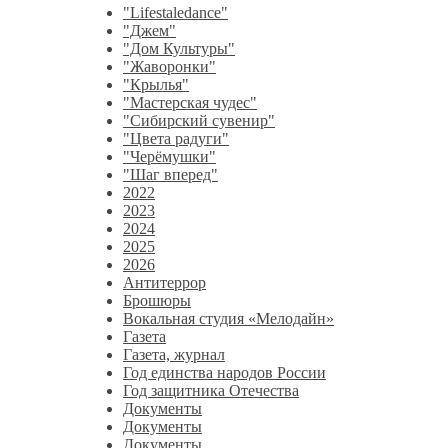
"Lifestaledance"
"Джем"
"Дом Культуры"
"Жаворонки"
"Крылья"
"Мастерская чудес"
"Сибирский сувенир"
"Цвета радуги"
"Черёмушки"
"Шаг вперед"
2022
2023
2024
2025
2026
Антитеррор
Брошюры
Вокальная студия «Мелодайн»
Газета
Газета, журнал
Год единства народов России
Год защитника Отечества
Документы
Документы
Документы