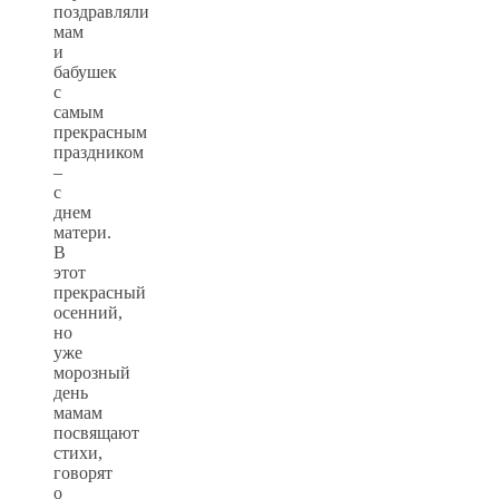
поздравляли
мам
и
бабушек
с
самым
прекрасным
праздником
–
с
днем
матери.
В
этот
прекрасный
осенний,
но
уже
морозный
день
мамам
посвящают
стихи,
говорят
о