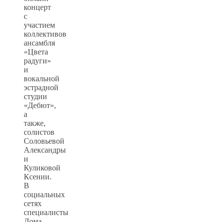
концерт
с
участием
коллективов
ансамбля
«Цвета
радуги»
и
вокальной
эстрадной
студии
«Дебют»,
а
также,
солистов
Соловьевой
Александры
и
Куликовой
Ксении.
В
социальных
сетях
специалисты
Дома