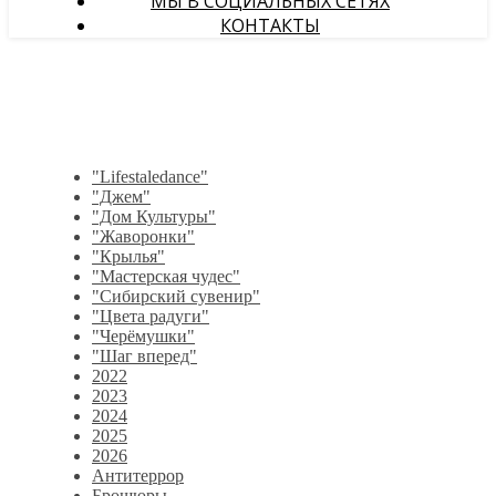
МЫ В СОЦИАЛЬНЫХ СЕТЯХ
КОНТАКТЫ
"Lifestaledance"
"Джем"
"Дом Культуры"
"Жаворонки"
"Крылья"
"Мастерская чудес"
"Сибирский сувенир"
"Цвета радуги"
"Черёмушки"
"Шаг вперед"
2022
2023
2024
2025
2026
Антитеррор
Брошюры