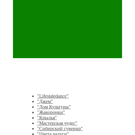
"Lifestaledance"
"Джем"
"Дом Культуры"
"Жаворонки"
"Крылья"
"Мастерская чудес"
"Сибирский сувенир"
"Цвета радуги"