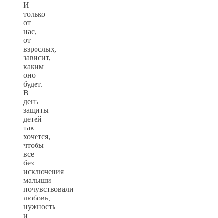
И
только
от
нас,
от
взрослых,
зависит,
каким
оно
будет.
В
день
защиты
детей
так
хочется,
чтобы
все
без
исключения
малыши
почувствовали
любовь,
нужность
и