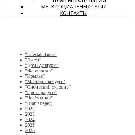
ПЛАН МЕРОПРИЯТИЙ
МЫ В СОЦИАЛЬНЫХ СЕТЯХ
КОНТАКТЫ
"Lifestaledance"
"Джем"
"Дом Культуры"
"Жаворонки"
"Крылья"
"Мастерская чудес"
"Сибирский сувенир"
"Цвета радуги"
"Черёмушки"
"Шаг вперед"
2022
2023
2024
2025
2026